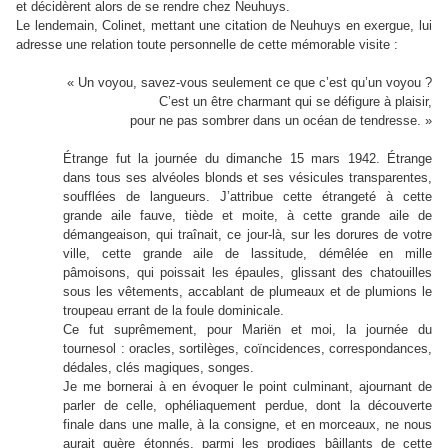
et décidèrent alors de se rendre chez Neuhuys.
Le lendemain, Colinet, mettant une citation de Neuhuys en exergue, lui
adresse une relation toute personnelle de cette mémorable visite :
« Un voyou, savez-vous seulement ce que c’est qu’un voyou ?
C’est un être charmant qui se défigure à plaisir,
pour ne pas sombrer dans un océan de tendresse. »
Étrange fut la journée du dimanche 15 mars 1942. Étrange
dans tous ses alvéoles blonds et ses vésicules transparentes,
soufflées de langueurs. J’attribue cette étrangeté à cette
grande aile fauve, tiède et moite, à cette grande aile de
démangeaison, qui traînait, ce jour-là, sur les dorures de votre
ville, cette grande aile de lassitude, démêlée en mille
pâmoisons, qui poissait les épaules, glissant des chatouilles
sous les vêtements, accablant de plumeaux et de plumions le
troupeau errant de la foule dominicale.
Ce fut suprêmement, pour Mariën et moi, la journée du
tournesol : oracles, sortilèges, coïncidences, correspondances,
dédales, clés magiques, songes.
Je me bornerai à en évoquer le point culminant, ajournant de
parler de celle, ophéliaquement perdue, dont la découverte
finale dans une malle, à la consigne, et en morceaux, ne nous
aurait guère étonnés, parmi les prodiges bâillants de cette