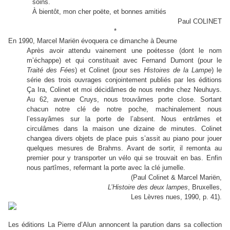
soins.
À bientôt, mon cher poëte, et bonnes amitiés
Paul COLINET
*
En 1990, Marcel Mariën évoquera ce dimanche à Deurne
Après avoir attendu vainement une poétesse (dont le nom
m’échappe) et qui constituait avec Fernand Dumont (pour le
Traité des Fées
) et Colinet (pour ses
Histoires de la Lampe
) le
série des trois ouvrages conjointement publiés par les éditions
Ça Ira, Colinet et moi décidâmes de nous rendre chez Neuhuys.
Au 62, avenue Cruys, nous trouvâmes porte close. Sortant
chacun notre clé de notre poche, machinalement nous
l’essayâmes sur la porte de l’absent. Nous entrâmes et
circulâmes dans la maison une dizaine de minutes. Colinet
changea divers objets de place puis s’assit au piano pour jouer
quelques mesures de Brahms. Avant de sortir, il remonta au
premier pour y transporter un vélo qui se trouvait en bas. Enfin
nous partîmes, refermant la porte avec la clé jumelle.
(Paul Colinet & Marcel Mariën,
L’Histoire des deux lampes
, Bruxelles,
Les Lèvres nues, 1990, p. 41).
Les éditions La Pierre d’Alun annoncent la parution dans sa collection