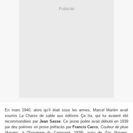
Publicité
En mars 1940, alors qu’il était sous les armes, Marcel Mariën avait
soumis
La Chaise de sable
aux éditions Ça Ira, qui lui avaient été
recommandées par
Jean Sasse
. Ce jeune poète avait débuté en 1939
par des poèmes en prose préfacés par
Francis Carco
,
Couleur de pluie
(Anvers, à l’Enseigne du Carrousel, 1939), suivi de
Zoo
(Anvers,