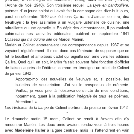
l’Arche de Noé, 1940). Son troisième recueil,
La Lyre en bandoulière
,
poèmes d’un jeune soldat qui avait fait la campagne des dixc-huit jours,
parut en décembre 1940 aux éditions Ça ira. « J’aimais ce titre, dira
Neuhuys
: la lyre assimilée à un vulgaire ustensile de cuisine, une
mitraillette ou une gamelle. » En dépit des circonstances, il poursuivait
cahin-caha ses activités éditoriales, publiant en septembre 1941
L’Oiseau qui n’a qu’une aile
de Marcel Mariën.
Mariën et Colinet entretenaient une correspondance depuis 1937 et se
voyaient régulièrement. Il n’est donc pas téméraire de supposer que ce
fut le bouillant et ambitieux cadet qui aiguilla son aîné vers les éditions
Ça Ira, Quoi qu’il en soit, Mariën faisait souvent faire fonction d’officier
de liaison auprès de l’éditeur, comme en témoigne un billet de Colinet
de janvier 1942 :
Apportez-moi des nouvelles de Neuhuys et, si possible, les
bulletins de souscription. J’ai vu le prospectus de crémerie.
Veillez, je vous prie, à l’observance stricte de mes conditions,
notamment, quant à la publication
intégrale
de
tous
les poèmes.
Attention ! »
Les Histoires de la lampe
de Colinet sortirent de presse en février 1942
*
Le dimanche matin 15 mars, Colinet se rendit à Anvers afin d’y
rencontrer Mariën. Les deux amis avaient rendez-vous à trois heures
avec
Madeleine Haller
à la gare centrale, mais ils l’attendirent en vain