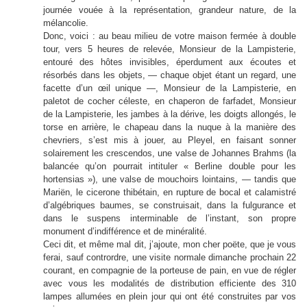
journée vouée à la représentation, grandeur nature, de la
mélancolie.
Donc, voici : au beau milieu de votre maison fermée à double
tour, vers 5 heures de relevée, Monsieur de la Lampisterie,
entouré des hôtes invisibles, éperdument aux écoutes et
résorbés dans les objets, — chaque objet étant un regard, une
facette d’un œil unique —, Monsieur de la Lampisterie, en
paletot de cocher céleste, en chaperon de farfadet, Monsieur
de la Lampisterie, les jambes à la dérive, les doigts allongés, le
torse en arrière, le chapeau dans la nuque à la manière des
chevriers, s’est mis à jouer, au Pleyel, en faisant sonner
solairement les crescendos, une valse de Johannes Brahms (la
balancée qu’on pourrait intituler « Berline double pour les
hortensias »), une valse de mouchoirs lointains, — tandis que
Mariën, le cicerone thibétain, en rupture de bocal et calamistré
d’algébriques baumes, se construisait, dans la fulgurance et
dans le suspens interminable de l’instant, son propre
monument d’indifférence et de minéralité.
Ceci dit, et même mal dit, j’ajoute, mon cher poëte, que je vous
ferai, sauf contrordre, une visite normale dimanche prochain 22
courant, en compagnie de la porteuse de pain, en vue de régler
avec vous les modalités de distribution efficiente des 310
lampes allumées en plein jour qui ont été construites par vos