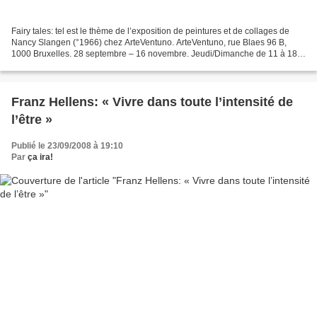
Fairy tales: tel est le thème de l’exposition de peintures et de collages de
Nancy Slangen (°1966) chez ArteVentuno. ArteVentuno, rue Blaes 96 B,
1000 Bruxelles. 28 septembre – 16 novembre. Jeudi/Dimanche de 11 à 18
h. Vernissage : dimanche 28 septembre,...
Franz Hellens: « Vivre dans toute l’intensité de
l’être »
Publié le 23/09/2008 à 19:10
Par
ça ira!