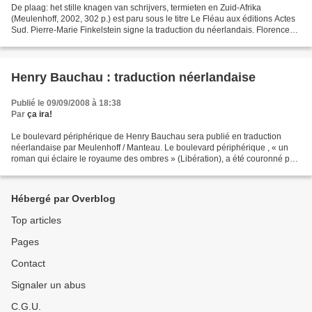
De plaag: het stille knagen van schrijvers, termieten en Zuid-Afrika
(Meulenhoff, 2002, 302 p.) est paru sous le titre Le Fléau aux éditions Actes
Sud. Pierre-Marie Finkelstein signe la traduction du néerlandais. Florence
Noiville qualifie Le Fléau de...
Henry Bauchau : traduction néerlandaise
Publié le 09/09/2008 à 18:38
Par
ça ira!
Le boulevard périphérique de Henry Bauchau sera publié en traduction
néerlandaise par Meulenhoff / Manteau. Le boulevard périphérique , « un
roman qui éclaire le royaume des ombres » (Libération), a été couronné par
le Prix du Livre Inter 2008. Poète,...
Hébergé par Overblog
Top articles
Pages
Contact
Signaler un abus
C.G.U.