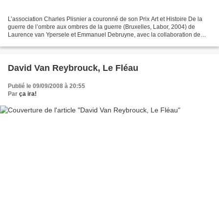
L’association Charles Plisnier a couronné de son Prix Art et Histoire De la
guerre de l’ombre aux ombres de la guerre (Bruxelles, Labor, 2004) de
Laurence van Ypersele et Emmanuel Debruyne, avec la collaboration de
Stéphanie Claisse. Les auteurs se penchent...
David Van Reybrouck, Le Fléau
Publié le 09/09/2008 à 20:55
Par
ça ira!