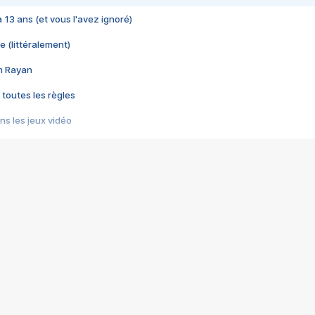
 a 13 ans (et vous l'avez ignoré)
e (littéralement)
im Rayan
 toutes les règles
s les jeux vidéo
us choquant de Rockstar ? - Le scandale BULLY
e plus moche de Steam
du RÊVE tourne au CAUCHEMAR
pendant 8 heures
it… à tort
umiliés par un jeu vidéo
ire - Final Fantasy 8