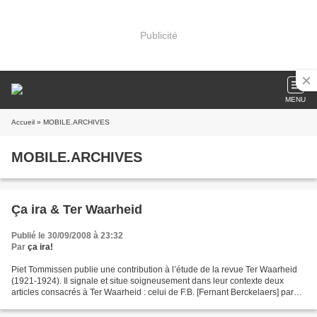
Publicité
MENU
Accueil
» MOBILE.ARCHIVES
MOBILE.ARCHIVES
Ça ira & Ter Waarheid
Publié le 30/09/2008 à 23:32
Par
ça ira!
Piet Tommissen publie une contribution à l’étude de la revue Ter Waarheid
(1921-1924). Il signale et situe soigneusement dans leur contexte deux
articles consacrés à Ter Waarheid : celui de F.B. [Fernant Berckelaers] paru
dans le numéro 7-8 de Het Overzicht...