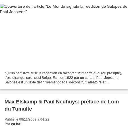
“Qu'un petit livre suscite l'attention en racontant n'importe quoi (ou presque),
c'est étrange, rare, c'est Belge. Écrit en 1922 par un certain Paul Joostens,
Salopes est un texte définitivement dada: déconstruit, aléatoire et
joyeusement chaotique. Son...
Max Elskamp & Paul Neuhuys: préface de Loin
du Tumulte
Publié le 08/11/2009 à 04:22
Par
ça ira!