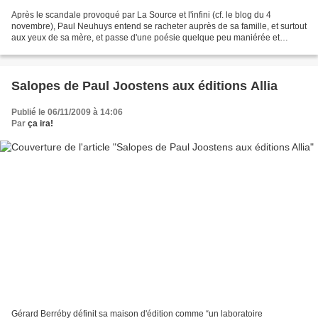
Après le scandale provoqué par La Source et l'infini (cf. le blog du 4
novembre), Paul Neuhuys entend se racheter auprès de sa famille, et surtout
aux yeux de sa mère, et passe d'une poésie quelque peu maniérée et
sensuelle à ce qu'il qualifiera lui-même...
Salopes de Paul Joostens aux éditions Allia
Publié le 06/11/2009 à 14:06
Par
ça ira!
Gérard Berréby définit sa maison d'édition comme “un laboratoire