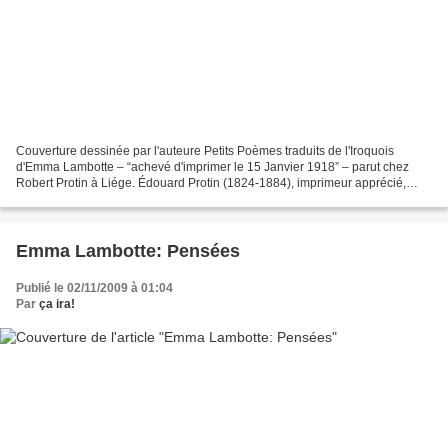
Couverture dessinée par l'auteure Petits Poèmes traduits de l'Iroquois
d'Emma Lambotte – “achevé d'imprimer le 15 Janvier 1918” – parut chez
Robert Protin à Liége. Édouard Protin (1824-1884), imprimeur apprécié,
mourut subitement, laissant trois jeunes...
Emma Lambotte: Pensées
Publié le 02/11/2009 à 01:04
Par
ça ira!