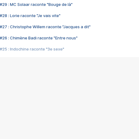
#29 : MC Solaar raconte "Bouge de là"
28 : Lorie raconte "Je vais vite"
#27 : Christophe Willem raconte "Jacques a dit"
#26 : Chimène Badi raconte "Entre nous"
#25 : Indochine raconte "3e sexe"
#24 : Zaho raconte "C'est chelou"
#23 : Patrick Bruel raconte "Au café des délices"
#22 : Kyo raconte "Le chemin"
#21 : Nolwenn Leroy raconte "Cassé"
#20 : Patrick Hernandez raconte "Born to be alive"
#19 : Lorie raconte "Près de moi"
#18 : Michael Jones raconte "A nos actes manqués" (avec Jean-Jacque
#17 : Khaled raconte "Aïcha"