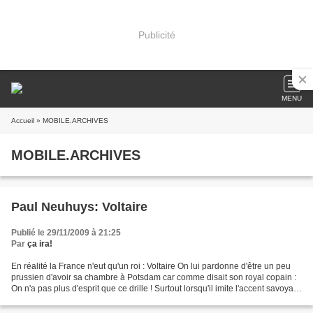
Publicité
MENU
Accueil
» MOBILE.ARCHIVES
MOBILE.ARCHIVES
Paul Neuhuys: Voltaire
Publié le 29/11/2009 à 21:25
Par
ça ira!
En réalité la France n'eut qu'un roi : Voltaire On lui pardonne d'être un peu
prussien d'avoir sa chambre à Potsdam car comme disait son royal copain :
On n'a pas plus d'esprit que ce drille ! Surtout lorsqu'il imite l'accent savoyard
et qu'il fait de...