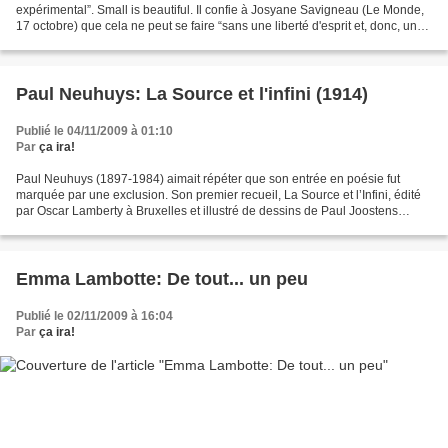
expérimental”. Small is beautiful. Il confie à Josyane Savigneau (Le Monde,
17 octobre) que cela ne peut se faire “sans une liberté d'esprit et, donc, une
autonomie financière totale”. Un...
Paul Neuhuys: La Source et l'infini (1914)
Publié le 04/11/2009 à 01:10
Par
ça ira!
Paul Neuhuys (1897-1984) aimait répéter que son entrée en poésie fut
marquée par une exclusion. Son premier recueil, La Source et l’Infini, édité
par Oscar Lamberty à Bruxelles et illustré de dessins de Paul Joostens
(1888-1961), fit scandale : […] et...
Emma Lambotte: De tout... un peu
Publié le 02/11/2009 à 16:04
Par
ça ira!