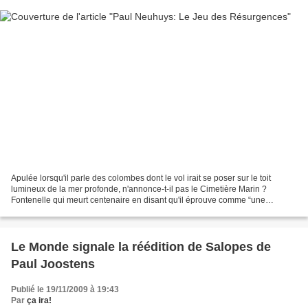
Apulée lorsqu'il parle des colombes dont le vol irait se poser sur le toit
lumineux de la mer profonde, n'annonce-t-il pas le Cimetière Marin ?
Fontenelle qui meurt centenaire en disant qu'il éprouve comme “une
difficulté d'être” ne permet-il pas à Cocteau...
Le Monde signale la réédition de Salopes de
Paul Joostens
Publié le 19/11/2009 à 19:43
Par
ça ira!