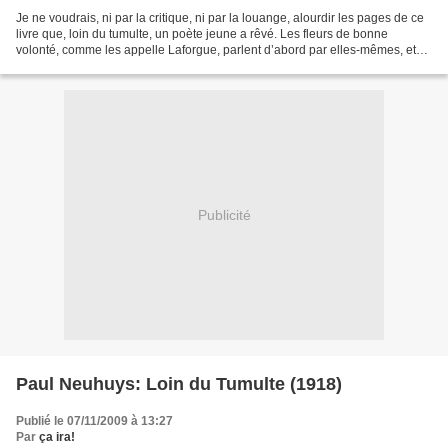
Je ne voudrais, ni par la critique, ni par la louange, alourdir les pages de ce
livre que, loin du tumulte, un poète jeune a rêvé. Les fleurs de bonne
volonté, comme les appelle Laforgue, parlent d’abord par elles-mêmes, et
encore, elles sont douées d’un...
Publicité
Paul Neuhuys: Loin du Tumulte (1918)
Publié le 07/11/2009 à 13:27
Par
ça ira!