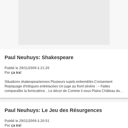
Paul Neuhuys: Shakespeare
Publié le 29/11/2009 à 21:20
Par
ça ira!
Situations shakespeariennes Plusieurs sujets entremêlés Croisement
Repiquage d'intrigues entrelacées Un juge au front sévère : – Faites
comparaître la fornicatrice... Le décor de Comme il vous Plaira Château du
Roussillon Un vieux roi se traîne comme...
Paul Neuhuys: Le Jeu des Résurgences
Publié le 29/11/2009 à 20:51
Par
ça ira!