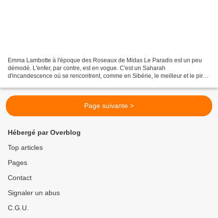
Emma Lambotte à l'époque des Roseaux de Midas Le Paradis est un peu
démodé. L'enfer, par contre, est en vogue. C'est un Saharah
d'incandescence où se rencontrent, comme en Sibérie, le meilleur et le pire.
Pour ma part, je préfère le pire au médiocre....
Page suivante >
Hébergé par Overblog
Top articles
Pages
Contact
Signaler un abus
C.G.U.