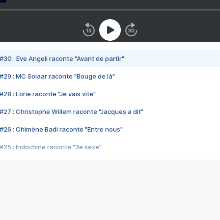
#30 : Eve Angeli raconte "Avant de partir"
#29 : MC Solaar raconte "Bouge de là"
28 : Lorie raconte "Je vais vite"
#27 : Christophe Willem raconte "Jacques a dit"
#26 : Chimène Badi raconte "Entre nous"
#25 : Indochine raconte "3e sexe"
#24 : Zaho raconte "C'est chelou"
#23 : Patrick Bruel raconte "Au café des délices"
#22 : Kyo raconte "Le chemin"
#21 : Nolwenn Leroy raconte "Cassé"