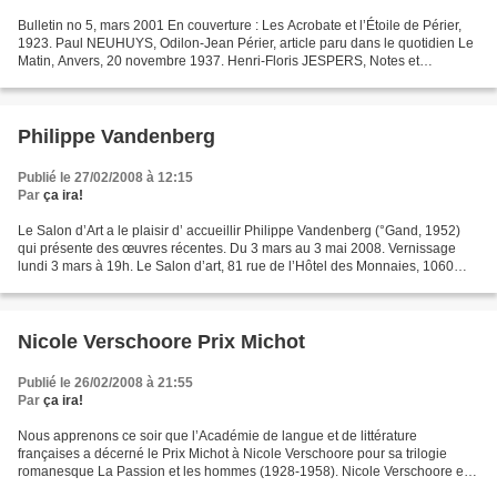
Bulletin no 5, mars 2001 En couverture : Les Acrobate et l’Étoile de Périer,
1923. Paul NEUHUYS, Odilon-Jean Périer, article paru dans le quotidien Le
Matin, Anvers, 20 novembre 1937. Henri-Floris JESPERS, Notes et
digressions à propos de Périer, de Neuhuys...
Philippe Vandenberg
Publié le 27/02/2008 à 12:15
Par
ça ira!
Le Salon d’Art a le plaisir d’ accueillir Philippe Vandenberg (°Gand, 1952)
qui présente des œuvres récentes. Du 3 mars au 3 mai 2008. Vernissage
lundi 3 mars à 19h. Le Salon d’art, 81 rue de l’Hôtel des Monnaies, 1060
Bruxelles. Ouvert du mardi au vendredi...
Nicole Verschoore Prix Michot
Publié le 26/02/2008 à 21:55
Par
ça ira!
Nous apprenons ce soir que l’Académie de langue et de littérature
françaises a décerné le Prix Michot à Nicole Verschoore pour sa trilogie
romanesque La Passion et les hommes (1928-1958). Nicole Verschoore est
docteur en philologie germanique et boursière...