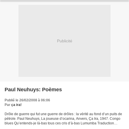
Publicité
Paul Neuhuys: Poèmes
Publié le 26/02/2008 à 06:06
Par
ça ira!
Drôle de guerre qui fut une guerre de drôles : la vérité au fond d’un puits de
pétrole. Paul Neuhuys, La joueuse d’ocarina, Anvers, Ça Ira, 1947. Congo
blues Qu’entends-je là-bas tous ces cris d’à-bas Lumumba Traduction
brutale Germinal Le Belgique en...