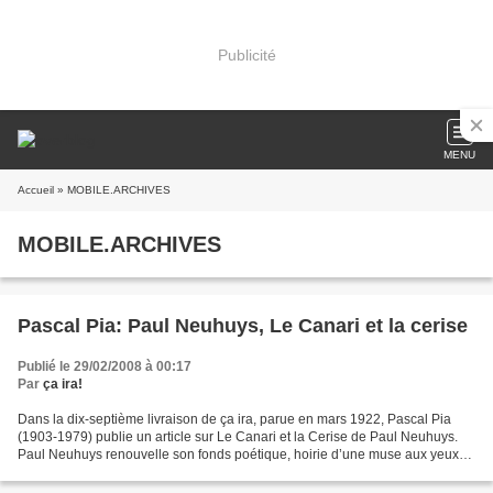
Publicité
MENU
Accueil
» MOBILE.ARCHIVES
MOBILE.ARCHIVES
Pascal Pia: Paul Neuhuys, Le Canari et la cerise
Publié le 29/02/2008 à 00:17
Par
ça ira!
Dans la dix-septième livraison de ça ira, parue en mars 1922, Pascal Pia
(1903-1979) publie un article sur Le Canari et la Cerise de Paul Neuhuys.
Paul Neuhuys renouvelle son fonds poétique, hoirie d’une muse aux yeux
couleur de film. Les villes-lumière,...