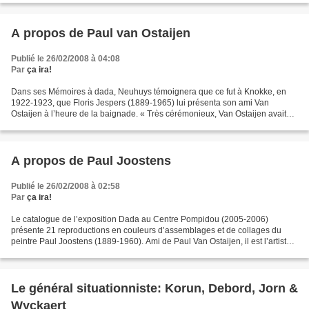
A propos de Paul van Ostaijen
Publié le 26/02/2008 à 04:08
Par
ça ira!
Dans ses Mémoires à dada, Neuhuys témoignera que ce fut à Knokke, en
1922-1923, que Floris Jespers (1889-1965) lui présenta son ami Van
Ostaijen à l’heure de la baignade. « Très cérémonieux, Van Ostaijen avait
l’air d’être en smoking dans son costume...
A propos de Paul Joostens
Publié le 26/02/2008 à 02:58
Par
ça ira!
Le catalogue de l’exposition Dada au Centre Pompidou (2005-2006)
présente 21 reproductions en couleurs d’assemblages et de collages du
peintre Paul Joostens (1889-1960). Ami de Paul Van Ostaijen, il est l’artiste
anversois « le plus proche des aspirations...
Le général situationniste: Korun, Debord, Jorn &
Wyckaert