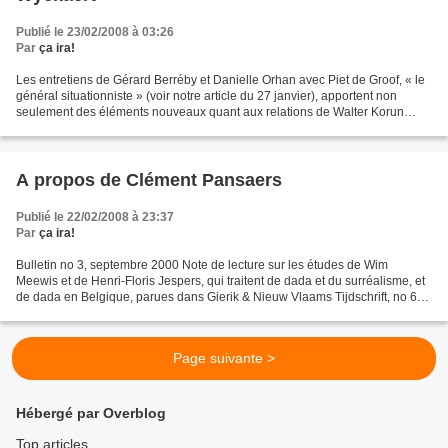
Publié le 23/02/2008 à 03:26
Par
ça ira!
Les entretiens de Gérard Berréby et Danielle Orhan avec Piet de Groof, « le
général situationniste » (voir notre article du 27 janvier), apportent non
seulement des éléments nouveaux quant aux relations de Walter Korun
avec Guy Debord, Asger Jorn, Maurice...
A propos de Clément Pansaers
Publié le 22/02/2008 à 23:37
Par
ça ira!
Bulletin no 3, septembre 2000 Note de lecture sur les études de Wim
Meewis et de Henri-Floris Jespers, qui traitent de dada et du surréalisme, et
de dada en Belgique, parues dans Gierik & Nieuw Vlaams Tijdschrift, no 64 ;
et sur celle consacrée à Clément...
Page suivante >
Hébergé par Overblog
Top articles