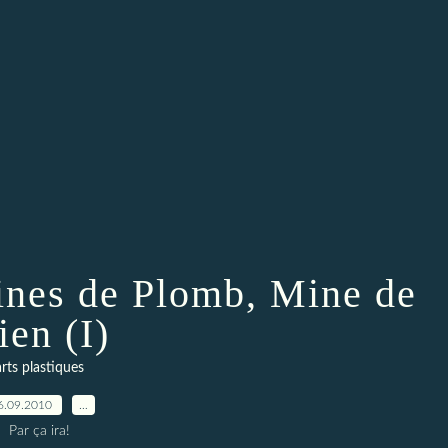
ines de Plomb, Mine de
ien (I)
arts plastiques
6.09.2010
…
Par ça ira!