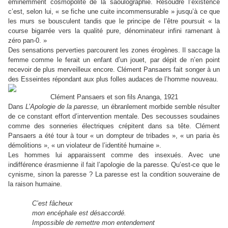
éminemment cosmopolite de la saoulographie. Résoudre l’existence
c’est, selon lui, « se fiche une cuite incommensurable » jusqu’à ce que
les murs se bousculent tandis que le principe de l’être poursuit « la
course bigarrée vers la qualité pure, dénominateur infini ramenant à
zéro pan-0. »
Des sensations perverties parcourent les zones érogènes. Il saccage la
femme comme le ferait un enfant d’un jouet, par dépit de n’en point
recevoir de plus merveilleux encore. Clément Pansaers fait songer à un
des Esseintes répondant aux plus folles audaces de l’homme nouveau.
Clément Pansaers et son fils Ananga, 1921
Dans
L’Apologie de la paresse,
un ébranlement morbide semble résulter
de ce constant effort d’intervention mentale. Des secousses soudaines
comme des sonneries électriques crépitent dans sa tête. Clément
Pansaers a été tour à tour « un dompteur de tribades », « un paria ès
démolitions », « un violateur de l’identité humaine ».
Les hommes lui apparaissent comme des insexués. Avec une
indifférence érasmienne il fait l’apologie de la paresse. Qu’est-ce que le
cynisme, sinon la paresse ? La paresse est la condition souveraine de
la raison humaine.
C’est fâcheux
mon encéphale est désaccordé.
Impossible de remettre mon entendement