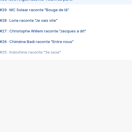
#29 : MC Solaar raconte "Bouge de là"
28 : Lorie raconte "Je vais vite"
#27 : Christophe Willem raconte "Jacques a dit"
#26 : Chimène Badi raconte "Entre nous"
#25 : Indochine raconte "3e sexe"
#24 : Zaho raconte "C'est chelou"
#23 : Patrick Bruel raconte "Au café des délices"
#22 : Kyo raconte "Le chemin"
#21 : Nolwenn Leroy raconte "Cassé"
#20 : Patrick Hernandez raconte "Born to be alive"
#19 : Lorie raconte "Près de moi"
#18 : Michael Jones raconte "A nos actes manqués" (avec Jean-Jacque