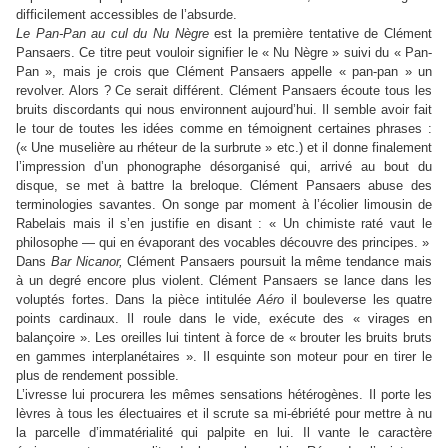
difficilement accessibles de l’absurde.
Le Pan-Pan au cul du Nu Nègre
est la première tentative de Clément
Pansaers. Ce titre peut vouloir signifier le « Nu Nègre » suivi du « Pan-
Pan », mais je crois que Clément Pansaers appelle « pan-pan » un
revolver. Alors ? Ce serait différent. Clément Pansaers écoute tous les
bruits discordants qui nous environnent aujourd’hui. Il semble avoir fait
le tour de toutes les idées comme en témoignent certaines phrases :
(« Une muselière au rhéteur de la surbrute » etc.) et il donne finalement
l’impression d’un phonographe désorganisé qui, arrivé au bout du
disque, se met à battre la breloque. Clément Pansaers abuse des
terminologies savantes. On songe par moment à l’écolier limousin de
Rabelais mais il s’en justifie en disant : « Un chimiste raté vaut le
philosophe — qui en évaporant des vocables découvre des principes. »
Dans
Bar Nicanor,
Clément Pansaers poursuit la même tendance mais
à un degré encore plus violent. Clément Pansaers se lance dans les
voluptés fortes. Dans la pièce intitulée
Aéro
il bouleverse les quatre
points cardinaux. Il roule dans le vide, exécute des « virages en
balançoire ». Les oreilles lui tintent à force de « brouter les bruits bruts
en gammes interplanétaires ». Il esquinte son moteur pour en tirer le
plus de rendement possible.
L’ivresse lui procurera les mêmes sensations hétérogènes. Il porte les
lèvres à tous les électuaires et il scrute sa mi-ébriété pour mettre à nu
la parcelle d’immatérialité qui palpite en lui. Il vante le caractère