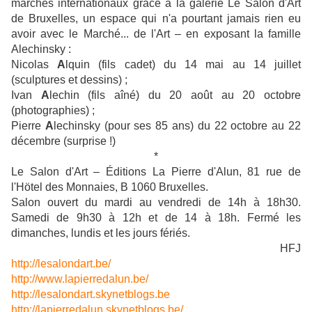
marchés internationaux grâce à la galerie Le Salon d'Art
de Bruxelles, un espace qui n'a pourtant jamais rien eu
avoir avec le Marché... de l'Art – en exposant la famille
Alechinsky :
Nicolas
A
lquin (fils cadet) du 14 mai au 14 juillet
(sculptures et dessins) ;
Ivan
A
lechin (fils aîné) du 20 août au 20 octobre
(photographies) ;
Pierre
A
lechinsky (pour ses 85 ans) du 22 octobre au 22
décembre (surprise !)
*
Le Salon d'Art – Éditions La Pierre d'Alun, 81 rue de
l'Hötel des Monnaies, B 1060 Bruxelles.
Salon ouvert du mardi au vendredi de 14h à 18h30.
Samedi de 9h30 à 12h et de 14 à 18h. Fermé les
dimanches, lundis et les jours fériés.
HFJ
http://lesalondart.be/
http://www.lapierredalun.be/
http://lesalondart.skynetblogs.be
http://lapierredalun.skynetblogs.be/