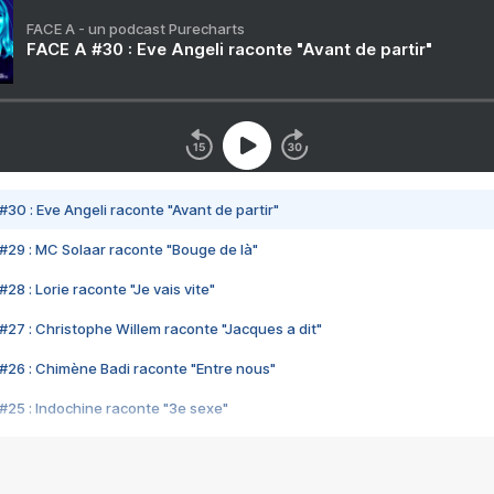
FACE A - un podcast Purecharts
FACE A #30 : Eve Angeli raconte "Avant de partir"
#30 : Eve Angeli raconte "Avant de partir"
#29 : MC Solaar raconte "Bouge de là"
28 : Lorie raconte "Je vais vite"
#27 : Christophe Willem raconte "Jacques a dit"
#26 : Chimène Badi raconte "Entre nous"
#25 : Indochine raconte "3e sexe"
#24 : Zaho raconte "C'est chelou"
#23 : Patrick Bruel raconte "Au café des délices"